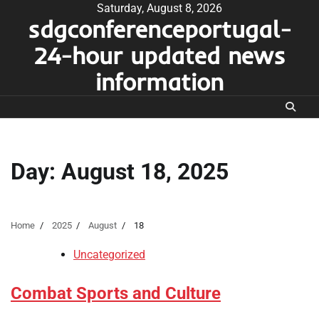
Skip
Saturday, August 8, 2026
sdgconferenceportugal-
to
content
24-hour updated news
information
Day:
August 18, 2025
Home
2025
August
18
Uncategorized
Combat Sports and Culture