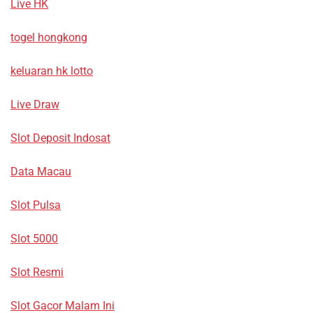
Live HK
togel hongkong
keluaran hk lotto
Live Draw
Slot Deposit Indosat
Data Macau
Slot Pulsa
Slot 5000
Slot Resmi
Slot Gacor Malam Ini