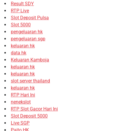
Result SDY
RTP Live
Slot Deposit Pulsa
Slot 5000
pengeluaran hk
pengeluaran sgp
keluaran hk
data hk
Keluaran Kamboja
keluaran hk
keluaran hk
slot server thailand
keluaran hk
RTP Hari Ini
nenekslot
RTP Slot Gacor Hari Ini
Slot Deposit 5000
Live SGP
Paito HK