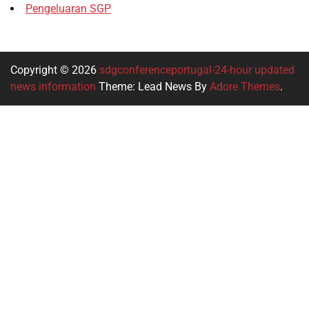
Pengeluaran SGP
Copyright © 2026
sdgconferenceportugal-24-hour updated
news information
Theme: Lead News By
Adore Themes
.