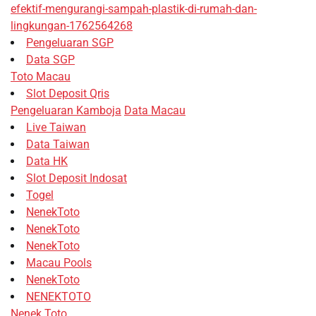
efektif-mengurangi-sampah-plastik-di-rumah-dan-
lingkungan-1762564268
Pengeluaran SGP
Data SGP
Toto Macau
Slot Deposit Qris
Pengeluaran Kamboja
Data Macau
Live Taiwan
Data Taiwan
Data HK
Slot Deposit Indosat
Togel
NenekToto
NenekToto
NenekToto
Macau Pools
NenekToto
NENEKTOTO
Nenek Toto